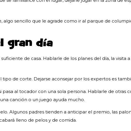
ue se familiarice con el lugar, dejarle jugar en la zona de e
e, algo sencillo que le agrade como ir al parque de colum
l gran día
 suficiente de casa. Hablarle de los planes del día, la visita
 tipo de corte. Dejarse aconsejar por los expertos es tambi
i pasa al tocador con una sola persona. Hablarle de otras c
il, una canción o un juego ayuda mucho.
lo. Algunos padres tienden a anticipar el premio, las palom
acabará lleno de pelos y de comida.