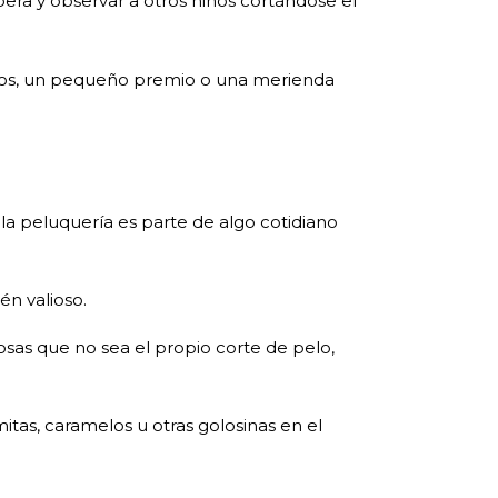
spera y observar a otros niños cortándose el
pios, un pequeño premio o una merienda
 a la peluquería es parte de algo cotidiano
én valioso.
osas que no sea el propio corte de pelo,
itas, caramelos u otras golosinas en el