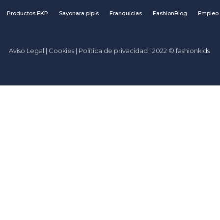
Productos FKP
Sayonara pipis
Franquicias
FashionBlog
Empleo
Aviso Legal
|
Cookies
|
Política de privacidad
| 2022 © fashionkids