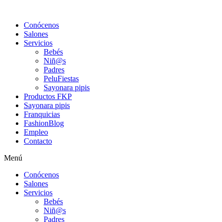
Conócenos
Salones
Servicios
Bebés
Niñ@s
Padres
PeluFiestas
Sayonara pipis
Productos FKP
Sayonara pipis
Franquicias
FashionBlog
Empleo
Contacto
Menú
Conócenos
Salones
Servicios
Bebés
Niñ@s
Padres