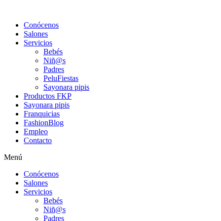
Conócenos
Salones
Servicios
Bebés
Niñ@s
Padres
PeluFiestas
Sayonara pipis
Productos FKP
Sayonara pipis
Franquicias
FashionBlog
Empleo
Contacto
Menú
Conócenos
Salones
Servicios
Bebés
Niñ@s
Padres