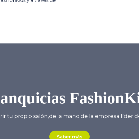
FashionKids y a través de
anquicias FashionK
r tu propio salón,de la mano de la empresa líder de
Saber más