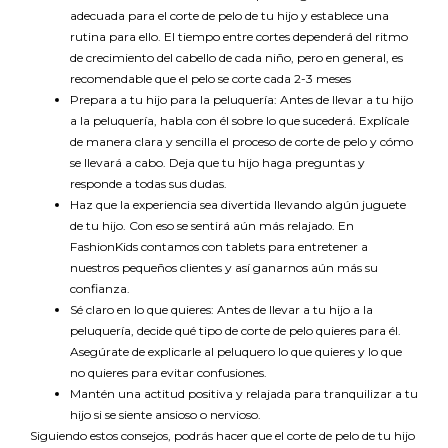
adecuada para el corte de pelo de tu hijo y establece una
rutina para ello. El tiempo entre cortes dependerá del ritmo
de crecimiento del cabello de cada niño, pero en general, es
recomendable que el pelo se corte cada 2-3 meses
Prepara a tu hijo para la peluquería: Antes de llevar a tu hijo
a la peluquería, habla con él sobre lo que sucederá. Explícale
de manera clara y sencilla el proceso de corte de pelo y cómo
se llevará a cabo. Deja que tu hijo haga preguntas y
responde a todas sus dudas.
Haz que la experiencia sea divertida llevando algún juguete
de tu hijo. Con eso se sentirá aún más relajado. En
FashionKids contamos con tablets para entretener a
nuestros pequeños clientes y así ganarnos aún más su
confianza.
Sé claro en lo que quieres: Antes de llevar a tu hijo a la
peluquería, decide qué tipo de corte de pelo quieres para él.
Asegúrate de explicarle al peluquero lo que quieres y lo que
no quieres para evitar confusiones.
Mantén una actitud positiva y relajada para tranquilizar a tu
hijo si se siente ansioso o nervioso.
Siguiendo estos consejos, podrás hacer que el corte de pelo de tu hijo