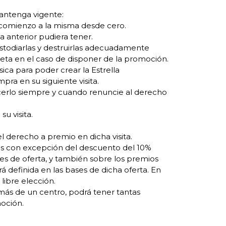
mantenga vigente:
o comienzo a la misma desde cero.
la anterior pudiera tener.
custodiarlas y destruirlas adecuadamente
jeta en el caso de disponer de la promoción.
ica para poder crear la Estrella
pra en su siguiente visita.
hacerlo siempre y cuando renuncie al derecho
u visita.
el derecho a premio en dicha visita.
es con excepción del descuento del 10%
les de oferta, y también sobre los premios
á definida en las bases de dicha oferta. En
libre elección.
 más de un centro, podrá tener tantas
moción.