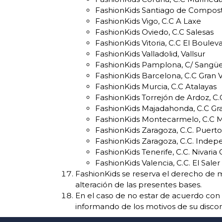
FashionKids Santiago de Compost
FashionKids Vigo, C.C A Laxe
FashionKids Oviedo, C.C Salesas
FashionKids Vitoria, C.C El Boulev
FashionKids Valladolid, Vallsur
FashionKids Pamplona, C/ Sangüe
FashionKids Barcelona, C.C Gran V
FashionKids Murcia, C.C Atalayas
FashionKids Torrejón de Ardoz, C
FashionKids Majadahonda, C.C Gra
FashionKids Montecarmelo, C.C
FashionKids Zaragoza, C.C. Puert
FashionKids Zaragoza, C.C. Indep
FashionKids Tenerife, C.C. Nivaria
FashionKids Valencia, C.C. El Saler
FashionKids se reserva el derecho de m
alteración de las presentes bases.
En el caso de no estar de acuerdo con
informando de los motivos de su disco