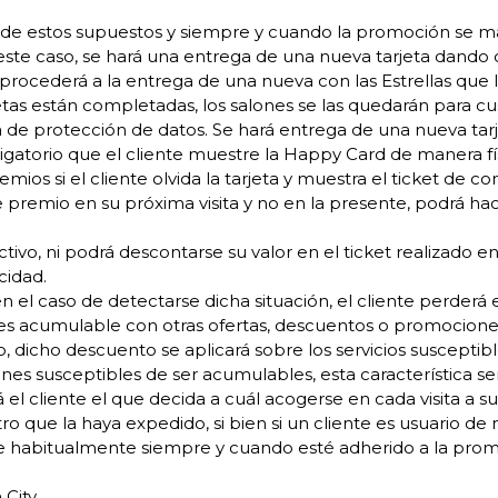
no de estos supuestos y siempre y cuando la promoción se 
 este caso, se hará una entrega de una nueva tarjeta dand
se procederá a la entrega de una nueva con las Estrellas que 
rjetas están completadas, los salones se las quedarán para 
 de protección de datos. Se hará entrega de una nueva tar
bligatorio que el cliente muestre la Happy Card de manera fís
os si el cliente olvida la tarjeta y muestra el ticket de com
nte premio en su próxima visita y no en la presente, podrá 
vo, ni podrá descontarse su valor en el ticket realizado en s
cidad.
n el caso de detectarse dicha situación, el cliente perderá 
es acumulable con otras ofertas, descuentos o promocion
, dicho descuento se aplicará sobre los servicios susceptib
nes susceptibles de ser acumulables, esta característica ser
el cliente el que decida a cuál acogerse en cada visita a su 
o que la haya expedido, si bien si un cliente es usuario de
ite habitualmente siempre y cuando esté adherido a la pro
 City