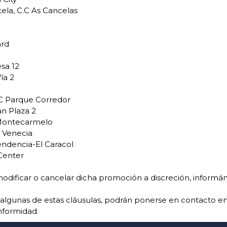
ela, C.C As Cancelas
ard
sa 12
ía 2
.C Parque Corredor
n Plaza 2
 Montecarmelo
o Venecia
endencia-El Caracol
 Center
odificar o cancelar dicha promoción a discreción, informá
 algunas de estas cláusulas, podrán ponerse en contacto e
nformidad.