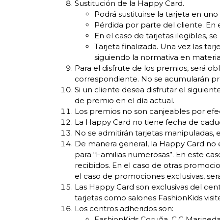
Sustitución de la Happy Card.
Podrá sustituirse la tarjeta en u
Pérdida por parte del cliente. En
En el caso de tarjetas ilegibles, 
Tarjeta finalizada. Una vez las ta
siguiendo la normativa en materia
Para el disfrute de los premios, será o
correspondiente. No se acumularán premi
Si un cliente desea disfrutar el siguie
de premio en el día actual.
Los premios no son canjeables por efecti
La Happy Card no tiene fecha de cadu
No se admitirán tarjetas manipuladas, e
De manera general, la Happy Card no 
para “Familias numerosas”. En este caso
recibidos. En el caso de otras promocio
el caso de promociones exclusivas, será 
Las Happy Card son exclusivas del centr
tarjetas como salones FashionKids vis
Los centros adheridos son:
FashionKids Coruña, C.C Marineda