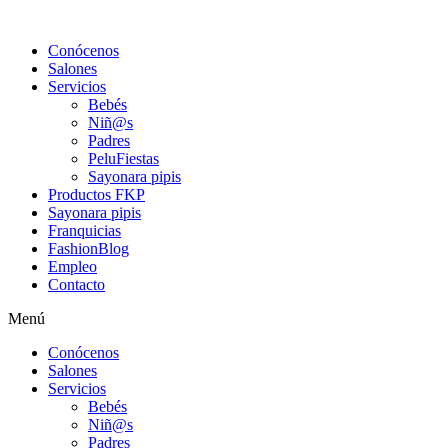
Conócenos
Salones
Servicios
Bebés
Niñ@s
Padres
PeluFiestas
Sayonara pipis
Productos FKP
Sayonara pipis
Franquicias
FashionBlog
Empleo
Contacto
Menú
Conócenos
Salones
Servicios
Bebés
Niñ@s
Padres