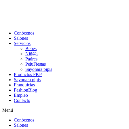
Conócenos
Salones
Servicios
Bebés
Niñ@s
Padres
PeluFiestas
Sayonara pipis
Productos FKP
Sayonara pipis
Franquicias
FashionBlog
Empleo
Contacto
Menú
Conócenos
Salones