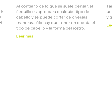
Al contrario de lo que se suele pensar, el
Ta
le
flequillo es apto para cualquier tipo de
un
o
cabello y se puede cortar de diversas
y 
de
maneras, sólo hay que tener en cuenta el
Le
tipo de cabello y la forma del rostro.
Leer más